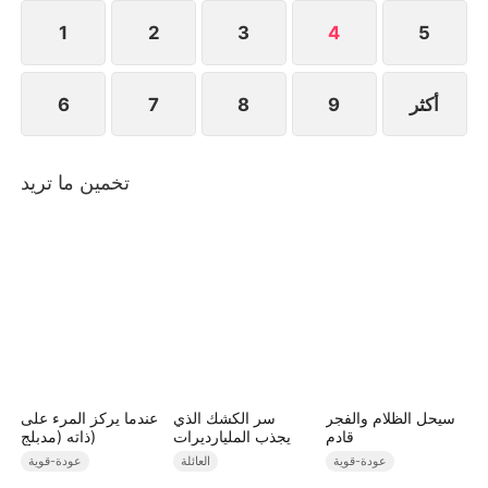
1
2
3
4
5
أكثر
9
8
7
6
تخمين ما تريد
سيحل الظلام والفجر
سر الكشك الذي
عندما يركز المرء على
قادم
يجذب المليارديرات
ذاته (مدبلج)
عودة-قوية
العائلة
عودة-قوية