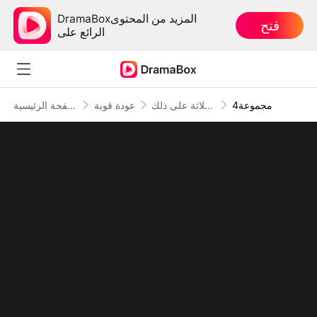
DramaBoxالمزيد من المحتوى
فتح
الرائع على
4مجموعة
بعد طردوني من المنزل، نادم أشقائي الثلاثة على ذلك
عودة قوية
الصفحة الرئيسية