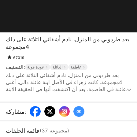
بعد طردوني من المنزل، نادم أشقائي الثلاثة على ذلك
4مجموعة
67019
التصنيف:
عاطفة
العائلة
عودة قوية
بعد طردوني من المنزل، نادم أشقائي الثلاثة على ذلك
4مجموعة. كانت زهراء في الأصل ابنة عائلة دالي، أغنى
عائلة في العاصمة. بعد أن اكتشفت أنها في الحقيقة الابنة
الرابعة عائلة أحمد، قررت أن تعود لأهلها تم رفضها من قبل
ثلاثة أشقائها وتم تأطيرها من قبل الابنة بالتبني كيان لم
يرفض إخوتها الثلاثة قبولها فحسب، بل أذلونها بكل طريقة
:
مشاركة
ممكنة وقررت كيان، التي تعرضت للتعذيب، البدء في القتال
المضاد
قائمة الحلقات
)
مجموعة
37
(