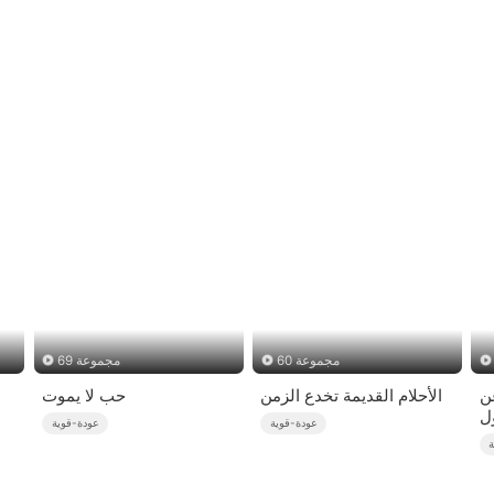
60 مجموعة
69 مجموعة
عن
الأحلام القديمة تخدع الزمن
حب لا يموت
ول
عودة-قوية
عودة-قوية
ة