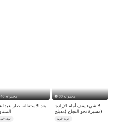
60 مجموعة
40 مجموعة
لا شيء يقف أمام الإرادة:
بعد الاستقالة، صار بعيدا 
مسيرة نحو النجاح (مدبلج)
المتنا
عودة-قوية
عودة-قوي