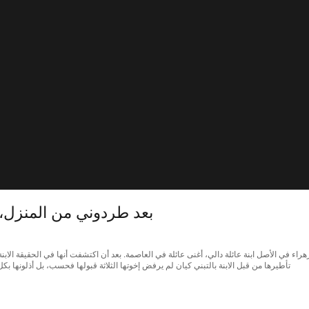
بعد طردوني من المنزل، نادم
، نادم أشقائي الثلاثة على ذلك 9مجموعة. كانت زهراء في الأصل ابنة عائلة دالي، أغنى عائلة في العاصمة. بعد أن اكتشفت أن
تأطيرها من قبل الابنة بالتبني كيان لم يرفض إخوتها الثلاثة قبولها فحسب، بل أذلونها 