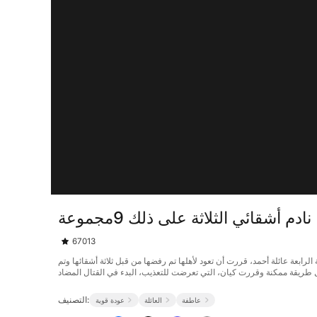
 أشقائي الثلاثة على ذلك 9مجموعة
67013
ها في الحقيقة الابنة الرابعة عائلة أحمد، قررت أن تعود لأهلها تم رفضها من قبل ثلاثة أشقائها وتم
بكل طريقة ممكنة وقررت كيان، التي تعرضت للتعذيب، البدء في القتال المضاد
التصنيف:
عاطفة
العائلة
عودة قوية