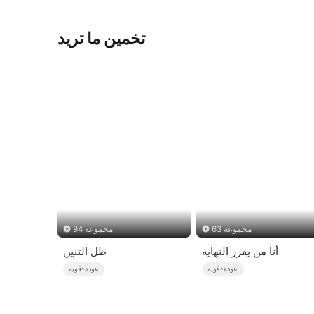
تخمين ما تريد
63 مجموعة
94 مجموعة
أنا من يقرر النهاية
ظل التنين
عودة-قوية
عودة-قوية