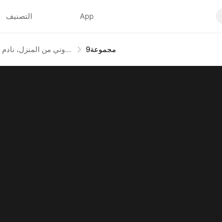
App
التصنيف
9مجموعة
بعد طردوني من المنزل، نادم أشقائي الثلاثة على ذلك