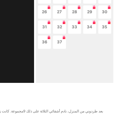
26
27
28
29
30
31
32
33
34
35
36
37
بعد طردوني من المنزل