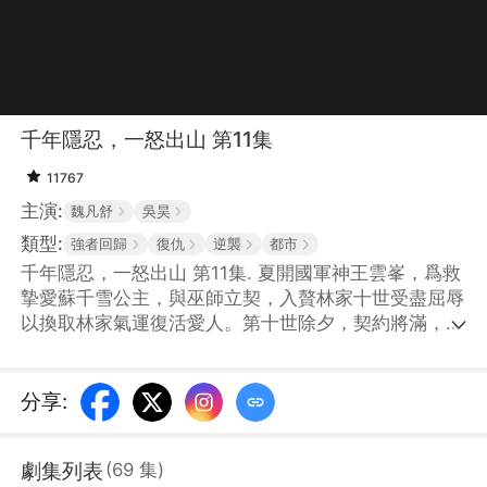
千年隱忍，一怒出山 第11集
11767
主演:
魏凡舒
吳昊
類型:
強者回歸
復仇
逆襲
都市
千年隱忍，一怒出山 第11集. 夏開國軍神王雲峯，爲救
摯愛蘇千雪公主，與巫師立契，入贅林家十世受盡屈辱
以換取林家氣運復活愛人。第十世除夕，契約將滿，林
家爲攀附豪門對王雲峯百般殘害，妻子林如煙甚至當衆
刺穿王雲峯胸膛並折斷其千年定情簪。生死時刻，公主
蘇千雪甦醒，真凰降臨！林家有眼無珠，竟將真貴人當
分享
:
成小三，親手摔碎林家氣運玉佩，導致家破人亡。王雲
峯身披戰袍重回巔峯，四大家族跪拜，龍主親臨。曾經
劇集列表
(
69
集
)
欺他、辱他的人，只能在無盡悔恨中看着他登頂無上榮