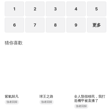
耀。
1
2
3
4
5
6
7
8
9
更多
猜你喜歡
紫氣歸凡
球王之路
全人類假移民，我打
造機甲被直播了
強者回歸
強者回歸
強者回歸