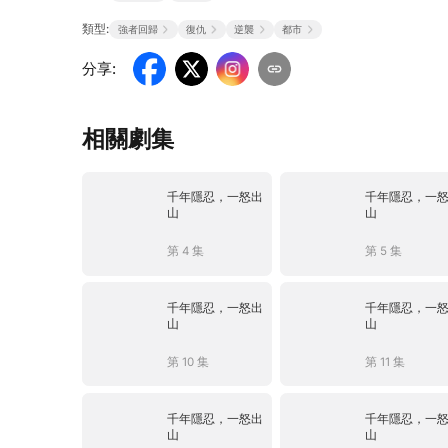
類型:
強者回歸
復仇
逆襲
都市
分享
:
相關劇集
千年隱忍，一怒出
千年隱忍，一
山
山
第 4 集
第 5 集
千年隱忍，一怒出
千年隱忍，一
山
山
第 10 集
第 11 集
千年隱忍，一怒出
千年隱忍，一
山
山