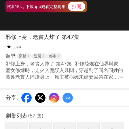
打開
試看15s，下載app觀看完整劇集
邪修上身，老實人炸了 第47集
5596
類型:
穿越
逆襲
都市
邪修上身，老實人炸了 第47集. 邪修陸燦在仙界與衆
聖女修煉時，走火入魔誤入凡間，穿越到了同名同姓的
窩囊老實人陸燦身上。原主被病嬌未婚妻囚禁在家，不
得離開臥室半步，屈辱不已。大姨子和小姨子嫌棄他毫
無男子氣概，處處對其使絆，原主備受煎熬。陸燦被邪
修大能附體的這天夜裏，病嬌未婚妻推開他的房門，這
分享
:
個一向懦弱的未婚夫，猛得發邪。
劇集列表
(
57
集
)