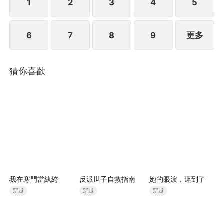
1
2
3
4
5
6
7
8
9
更多
猜你喜歡
我在寒門當紈絝
反派世子自救指南
她的眼淚，遲到了
穿越
穿越
穿越