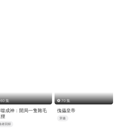
60 集
70 集
吞噬成神：開局一隻雜毛
傀儡皇帝
狐狸
穿越
強者回歸