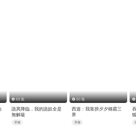
69 集
60 集
始
詭異降臨，我的詭奴全是
西遊：我靠拼夕夕稱霸三
無解級
界
穿越
穿越