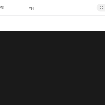
分類
App