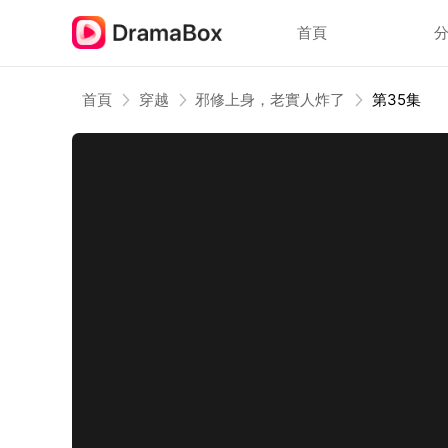
首頁
首頁
穿越
邪修上身，老實人炸了
第35集