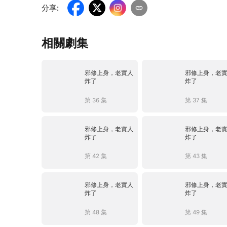
分享
:
相關劇集
邪修上身，老實人
邪修上身，老
炸了
炸了
第 36 集
第 37 集
邪修上身，老實人
邪修上身，老
炸了
炸了
第 42 集
第 43 集
邪修上身，老實人
邪修上身，老
炸了
炸了
第 48 集
第 49 集