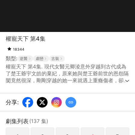
權寵天下 第4集
18344
類型:
逆襲
虐戀
古裝
權寵天下 第4集. 現代女醫元卿淩意外穿越到古代成為
了楚王爺宇文皓的棄妃，原來她與楚王爺前世的恩怨隔
閡竟然很深，剛剛穿越的她一來就遇上重癥傷者，卻差
點被打下冤獄..，二人在不斷地交集、碰撞中逐漸由疏
離變得親近，最終真正走到了一起。
分享
:
劇集列表
(
137
集
)