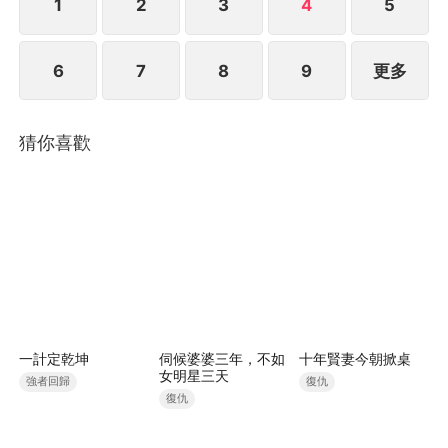
1
2
3
4
5
6
7
8
9
更多
猜你喜歡
一計定乾坤
伺候婆婆三年，不如
十年賢妻今朝掀桌
女明星三天
強者回歸
復仇
復仇