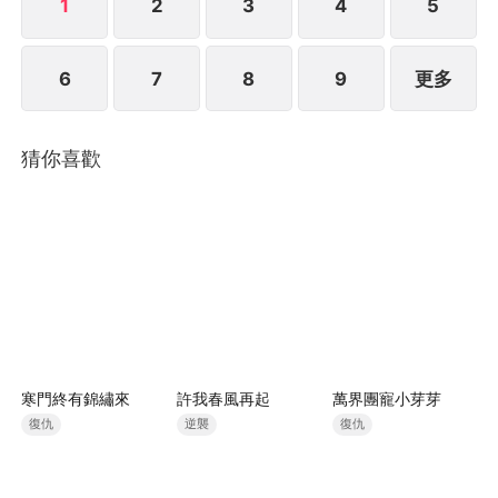
1
2
3
4
5
6
7
8
9
更多
猜你喜歡
寒門終有錦繡來
許我春風再起
萬界團寵小芽芽
復仇
逆襲
復仇