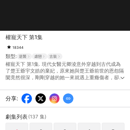
權寵天下 第1集
18344
類型:
逆襲
虐戀
古裝
權寵天下 第1集. 現代女醫元卿淩意外穿越到古代成為
了楚王爺宇文皓的棄妃，原來她與楚王爺前世的恩怨隔
閡竟然很深，剛剛穿越的她一來就遇上重癥傷者，卻差
點被打下冤獄..，二人在不斷地交集、碰撞中逐漸由疏
離變得親近，最終真正走到了一起。
分享
:
劇集列表
(
137
集
)