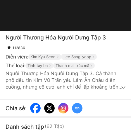
Người Thương Hóa Người Dưng Tập 3
112836
Diễn viên:
Kim Kyu Seon
Lee Sang-yeop
Thể loại:
Tình tay ba
Thanh mai trúc mã
Người Thương Hóa Người Dưng Tập 3. Cả thành
phố đều tin Kim Vũ Trấn yêu Lâm Ân Châu điên
cuồng, nhưng cô cưới anh chỉ để lấp khoảng trống
trong tim. Sau đám cưới, Vũ Trấn hy sinh sự
nghiệp, âm thầm chế thuốc chữa bệnh cho vợ
nhưng chỉ nhận lại sự thờ ơ. Khi người cũ của vợ
Chia sẻ
:
quay về, anh chủ động ly hôn, tác thành cho họ rồi
lặng lẽ rời đi. Lúc Ân Châu nhận ra mình đã đánh
Danh sách tập
(
62
Tập
)
mất người đàn ông yêu cô hơn cả sinh mệnh thì đã