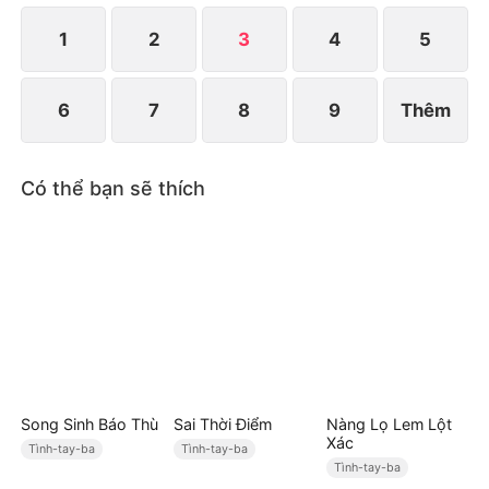
quá muộn. Vũ Trấn đã đi xa, vĩnh viễn không hẹn
ngày về.
1
2
3
4
5
6
7
8
9
Thêm
Có thể bạn sẽ thích
Song Sinh Báo Thù
Sai Thời Điểm
Nàng Lọ Lem Lột
Xác
Tình-tay-ba
Tình-tay-ba
Tình-tay-ba