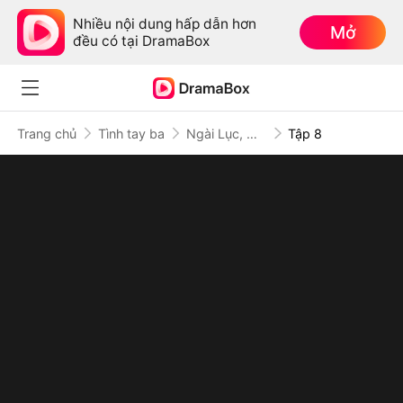
Nhiều nội dung hấp dẫn hơn
Mở
đều có tại DramaBox
Trang chủ
Tình tay ba
Ngài Lục, Nửa Đời Sau Không Gặp Lại
Tập 8