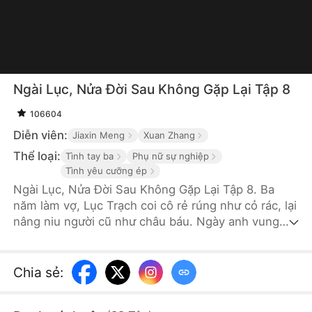
Ngài Lục, Nửa Đời Sau Không Gặp Lại Tập 8
106604
Diễn viên:
Jiaxin Meng
Xuan Zhang
Thể loại:
Tình tay ba
Phụ nữ sự nghiệp
Tình yêu cưỡng ép
Ngài Lục, Nửa Đời Sau Không Gặp Lại Tập 8. Ba
năm làm vợ, Lục Trạch coi cô rẻ rúng như cỏ rác, lại
nâng niu người cũ như châu báu. Ngày anh vung
tiền đốt pháo hoa rợp trời chiều lòng nhân tình,
Kiều Huân phải nuốt nước mắt bán nhẫn cưới để
giành giật sự sống cho cha. Tình cạn nghĩa tuyệt,
Chia sẻ
:
cô bỏ lại đơn ly hôn rồi biến mất. Đến lúc này, vị
tổng tài cao ngạo mới phát điên lật tung cả thế giới