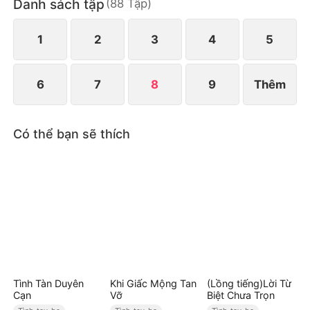
Danh sách tập
(
88
Tập
)
để tìm vợ, nhưng liệu bát nước đổ đi... có lấy lại
được không?
1
2
3
4
5
6
7
8
9
Thêm
Có thể bạn sẽ thích
Tình Tàn Duyên
Khi Giấc Mộng Tan
(Lồng tiếng)Lời Từ
Cạn
Vỡ
Biệt Chưa Trọn