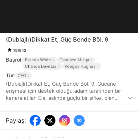
(Dublajlı)Dikkat Et, Güç Bende Böl. 9
151942
Başrol:
Brando White
Candace Mizga
Chanda Davetas
Keegan Hughes
Tür:
CEO
(Dublajlı)Dikkat Et, Güç Bende Böl. 9. Gücüne
erişmesi için destek olduğu adam tarafından bir
kenara atılan Ela, aslında güçlü bir şirket olan
Toprak Birliğinin gizli Başkanıdır. Gizemli bir
milyarderin ona evlilik teklif etmesiyle tekrar spot
ışıkların altına itildiğinde, yüksek sosyete
Paylaş
:
temellerinden sarsılır.