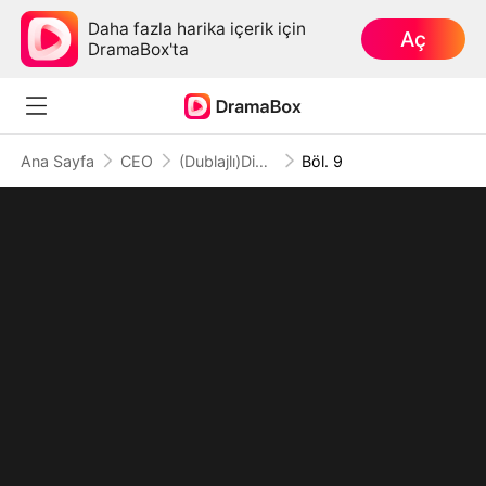
Daha fazla harika içerik için
Aç
DramaBox'ta
Ana Sayfa
CEO
(Dublajlı)Dikkat Et, Güç Bende
Böl. 9