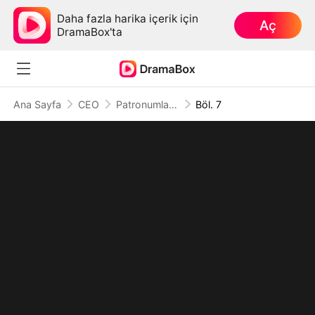
Daha fazla harika içerik için
Aç
DramaBox'ta
Ana Sayfa
CEO
Patronumla O Gece
Böl. 7