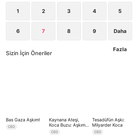
1
2
3
4
5
6
7
8
9
Daha
Fazla
Sizin İçin Öneriler
Bas Gaza Aşkım!
Kaynana Ateşi,
Tesadüfün Aşkı:
Koca Buzu: Aşkım
Milyarder Koca
CEO
Eriyor
CEO
CEO