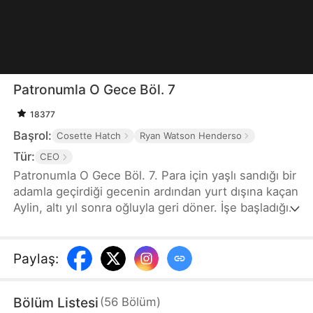
Patronumla O Gece Böl. 7
18377
Başrol:
Cosette Hatch
Ryan Watson Henderso
Tür:
CEO
Patronumla O Gece Böl. 7. Para için yaşlı sandığı bir
adamla geçirdiği gecenin ardından yurt dışına kaçan
Aylin, altı yıl sonra oğluyla geri döner. İşe başladığı
şirketin efsanevi CEO'su Timur ile karşılaştığında
şok olur. Oğlu Efe'nin, yeni patronuna "baba"
demesiyle geçmişin sırları gün yüzüne çıkar. Kader
Paylaş
:
onları yeniden mi birleştirecektir?
Bölüm Listesi
(
56
Bölüm
)