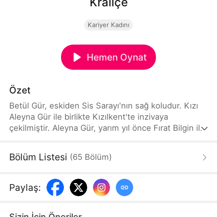
Kraliçe
Kariyer Kadını
Hemen Oynat
Özet
Betül Gür, eskiden Sis Sarayı'nın sağ koludur. Kızı
Aleyna Gür ile birlikte Kızılkent'te inzivaya
çekilmiştir. Aleyna Gür, yarım yıl önce Fırat Bilgin ile
evlenir. Ancak Fırat Bilgin tarafından aile içi şiddete
ve kötü muameleye maruz kalır. Fırat Bilgin ise
Bölüm Listesi
(
65
Bölüm
)
gizlice Japon korsanı Kameda Musa ile iş birliği
yapar. Bunu öğrenen Betül Gür, yeniden ortaya
çıkar, Sis Sarayı'nın Kraliçesi görevini devralır,
Paylaş
:
Aleyna Gür'ü kurtarır ve Kameda Musa'nın
komplosunu boşa çıkarır.
Sizin İçin Öneriler