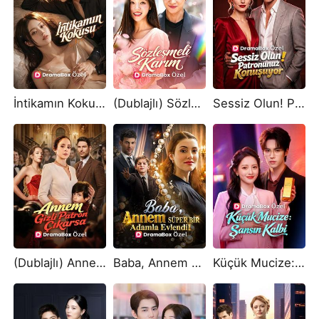
İntikamın Kokusu!
(Dublajlı) Sözleşmeli Karım
Sessiz Olun! Patronunuz Konuşuyor
(Dublajlı) Annem Gizli Patron Çıkarsa
Baba, Annem Süper Bir Adamla Evlendi!
Küçük Mucize: Şansın Kalbi