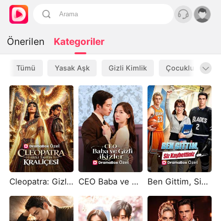
Önerilen
Kategoriler
Tümü
Yasak Aşk
Gizli Kimlik
Çocukluk Aşkı
Cleopatra: Gizli Tahtın Kraliçesi
CEO Baba ve Gizli İkizler
Ben Gittim, Siz Kaybettiniz