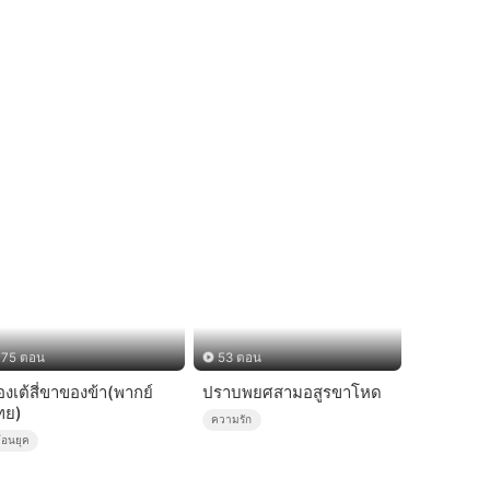
75 ตอน
53 ตอน
องเต้สี่ขาของข้า(พากย์
ปราบพยศสามอสูรขาโหด
ทย)
ความรัก
้อนยุค