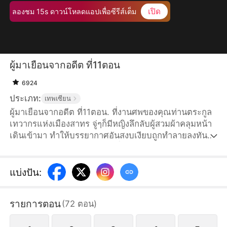
เปิด
ลองชม 15s ดาวน์โหลดแอปเพื่อซีรีส์เต็ม
ผู้มาเยือนจากอดีต ที่11ตอน
6924
ประเภท:
เทพเซียน
ผู้มาเยือนจากอดีต ที่11ตอน. ที่งานศพของคุณท่านตระกูล
เทวากรแห่งเมืองสาทร จู่ๆก็มีหญิงลึกลับผู้สวมผ้าคลุมหน้า
เดินเข้ามา ทำให้บรรยากาศอันสงบเงียบถูกทำลายลงทันที
เธอประกาศต่อหน้าทุกคนว่า เมื่อร้อยปีก่อนเคยทำสัญญา
กับคุณท่านธีรกร โดยให้ตระกูลเทวากรมอบทายาทที่เก่ง
ที่สุดไปเป็นคนรับใช้ของเธอ คำพูดประหลาดนี้ทำให้คนทั้ง
แบ่งปัน
:
ตระกูลตกตะลึง...
รายการตอน
(
72
ตอน
)