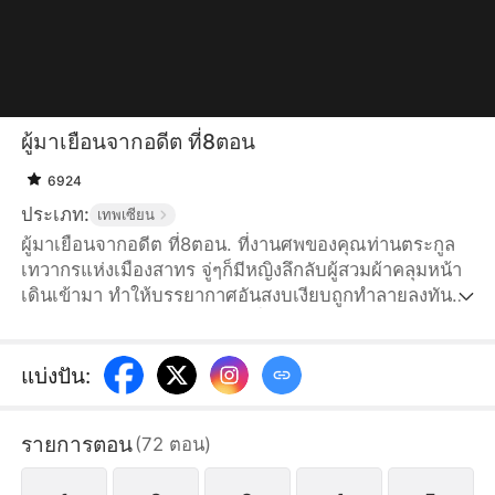
ผู้มาเยือนจากอดีต ที่8ตอน
6924
ประเภท:
เทพเซียน
ผู้มาเยือนจากอดีต ที่8ตอน. ที่งานศพของคุณท่านตระกูล
เทวากรแห่งเมืองสาทร จู่ๆก็มีหญิงลึกลับผู้สวมผ้าคลุมหน้า
เดินเข้ามา ทำให้บรรยากาศอันสงบเงียบถูกทำลายลงทันที
เธอประกาศต่อหน้าทุกคนว่า เมื่อร้อยปีก่อนเคยทำสัญญา
กับคุณท่านธีรกร โดยให้ตระกูลเทวากรมอบทายาทที่เก่ง
ที่สุดไปเป็นคนรับใช้ของเธอ คำพูดประหลาดนี้ทำให้คนทั้ง
แบ่งปัน
:
ตระกูลตกตะลึง...
รายการตอน
(
72
ตอน
)