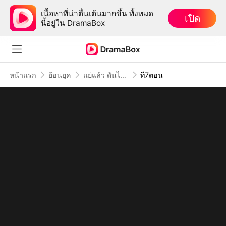
เนื้อหาที่น่าตื่นเต้นมากขึ้น ทั้งหมด
เปิด
นี้อยู่ใน DramaBox
หน้าแรก
ย้อนยุค
แย่แล้ว ดันไปสะดุดใจทรราช
ที่7ตอน