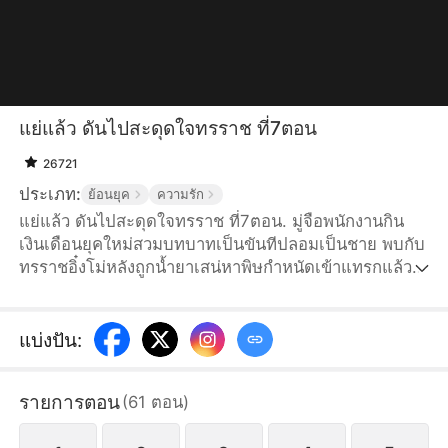
แย่แล้ว ดันไปสะดุดใจทรราช ที่7ตอน
26721
ประเภท:
ย้อนยุค
ความรัก
แย่แล้ว ดันไปสะดุดใจทรราช ที่7ตอน. มู่จือพนักงานกิน
เงินเดือนยุคใหม่สวมบทบาทเป็นขันทีปลอมเป็นชาย พบกับ
ทรราชอิ๋งโม่หลังถูกน้ำยาเสน่หาพิษกำหนัดเข้าแทรกแล้ว
หนีไป นางมีความสามารถพิเศษในการแอบฟังเสียงในใจ
แต่กลับไม่ได้ยินอิ๋งโม่คนเดียว แต่กลับถูกอิ๋งโม่แอบฟัง
เสียงในใจกลับมา จึงถูกแต่งตั้งเป็นหัวหน้าขันที มู่จือช่ว
แบ่งปัน
:
ยอิ๋งโม่ปราบกบฏและล้างมลทินผ่านวิกฤตการแต่งงาน จน
ในที่สุดก็เปิดเผยตัวตนว่าเป็นองค์หญิงเอกแห่งท่ารื่น จึงให้
รายการตอน
(
61
ตอน
)
เขายุบเลิกฝ่ายในแล้วสถาปนาเป็นฮองเฮา