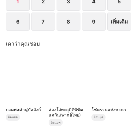
1
2
3
4
5
6
7
8
9
เพิ่มเติม
เดาว่าคุณชอบ
ยอดพ่อค้าคู่บัลลังก์
อ๋องโง่ทะลุมิติพิชิต
โซ่ตรวนแห่งชะตา
แคว้น(พากย์ไทย)
ย้อนยุค
ย้อนยุค
ย้อนยุค