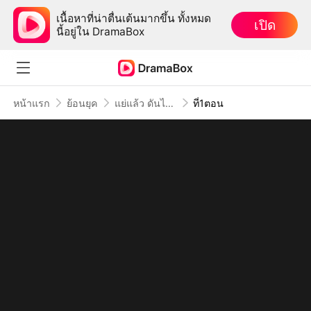
เนื้อหาที่น่าตื่นเต้นมากขึ้น ทั้งหมด
เปิด
นี้อยู่ใน DramaBox
หน้าแรก
ย้อนยุค
แย่แล้ว ดันไปสะดุดใจทรราช
ที่1ตอน