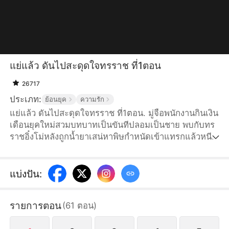
แย่แล้ว ดันไปสะดุดใจทรราช ที่1ตอน
26717
ประเภท:
ย้อนยุค
ความรัก
แย่แล้ว ดันไปสะดุดใจทรราช ที่1ตอน. มู่จือพนักงานกินเงิน
เดือนยุคใหม่สวมบทบาทเป็นขันทีปลอมเป็นชาย พบกับทร
ราชอิ๋งโม่หลังถูกน้ำยาเสน่หาพิษกำหนัดเข้าแทรกแล้วหนี
ไป นางมีความสามารถพิเศษในการแอบฟังเสียงในใจแต่
กลับไม่ได้ยินอิ๋งโม่คนเดียว แต่กลับถูกอิ๋งโม่แอบฟังเสียงใน
ใจกลับมา จึงถูกแต่งตั้งเป็นหัวหน้าขันที มู่จือช่วยอิ๋งโม่
แบ่งปัน
:
ปราบกบฏและล้างมลทินผ่านวิกฤตการแต่งงาน จนในที่สุด
ก็เปิดเผยตัวตนว่าเป็นองค์หญิงเอกแห่งท่ารื่น จึงให้เขายุบ
รายการตอน
(
61
ตอน
)
เลิกฝ่ายในแล้วสถาปนาเป็นฮองเฮา