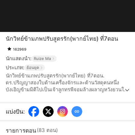
นักวิทย์ข้ามภพปรับสูตรรัก(พากย์ไทย) ที่7ตอน
162969
นักแสดงนำ:
Ruize Ma
ประเภท:
ย้อนยุค
นักวิทย์ข้ามภพปรับสูตรรัก(พากย์ไทย) ที่7ตอน.
ดร.ปริญญาสองใบด้านเครื่องจักรและด้านวัสดุคนหนึ่ง
บังเอิญข้ามมิติไปเป็นเจ้าลูกทรพีจอมล้างผลาญหวังยวนใน
ยุคโบราณ เปิดฉากมาก็เป็นวิกฤตสมบัติตระกูลกับภรรยา
หลี่ซินหรานถูกจํานอง เขาใช้ความรู้สมัยใหม่นำพาชาว
บ้านในหมู่บ้านเสี่ยวหวังรวยไปด้วยกัน แต่พฤติกรรมต่างๆ
แบ่งปัน
:
ของเขาในสายตาของคนอื่นๆมันดูเขายิ่งล้างผลาญกว่าเดิม
อีก แต่หวังยวนได้ใช้การกระทำเปลี่ยนสถานการณ์ปัจจุบัน
รายการตอน
(
83
ตอน
)
ของเขาและแก้ไขวิกฤตต่างๆ ทำให้ได้รับการยอมรับจาก