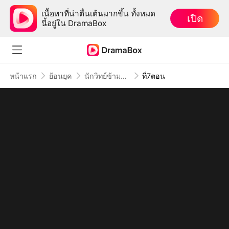
เนื้อหาที่น่าตื่นเต้นมากขึ้น ทั้งหมด
เปิด
นี้อยู่ใน DramaBox
หน้าแรก
ย้อนยุค
นักวิทย์ข้ามภพปรับสูตรรัก(พากย์ไทย)
ที่7ตอน