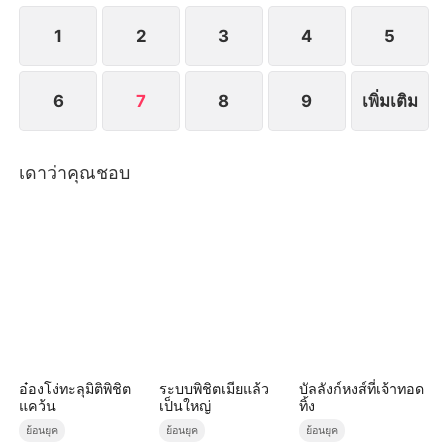
นางเอก
1
2
3
4
5
6
7
8
9
เพิ่มเติม
เดาว่าคุณชอบ
อ๋องโง่ทะลุมิติพิชิต
ระบบพิชิตเมียแล้ว
บัลลังก์หงส์ที่เจ้าทอด
แคว้น
เป็นใหญ่
ทิ้ง
ย้อนยุค
ย้อนยุค
ย้อนยุค