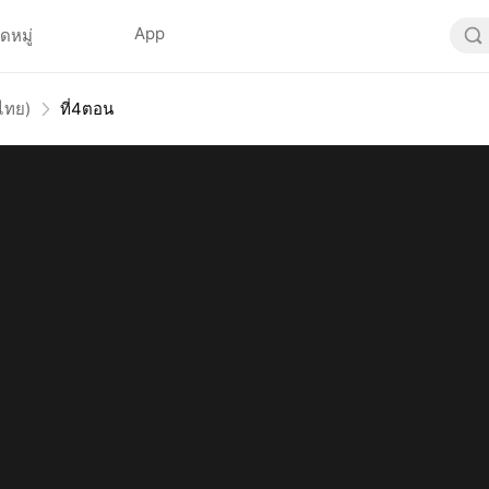
App
ดหมู่
์ไทย)
ที่4ตอน