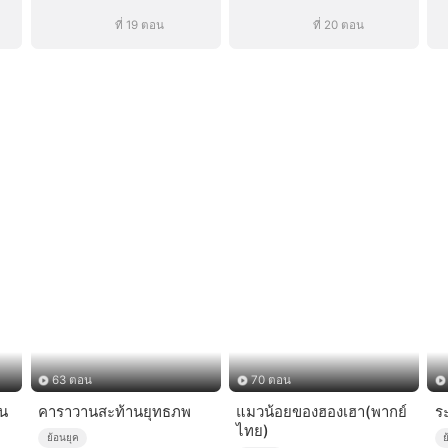
ที่ 19 ตอน
ที่ 20 ตอน
63 ตอน
70 ตอน
่น
คาราวานสะท้านยุทธภพ
แมวน้อยของฮองเฮา(พากย์
ร
ไทย)
ย้อนยุค
ย