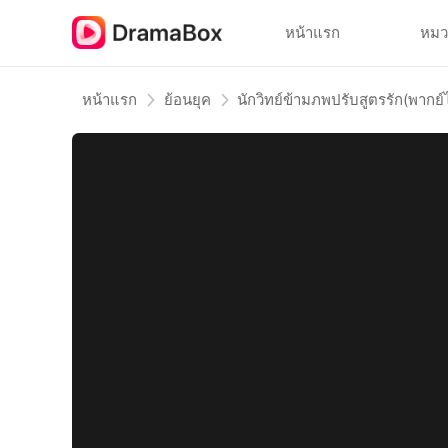
หน้าแรก
หมว
หน้าแรก
ย้อนยุค
นักวิทย์ข้ามภพปรับสูตรรัก(พากย