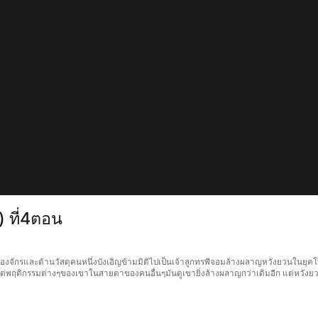
) ที่4ตอน
ื่องจักรและด้านวัสดุคนหนึ่งบังเอิญข้ามมิติไปเป็นเจ้าลูกทรพีจอมล้างผลาญหวังยวนในยุ
 แต่พฤติกรรมต่างๆของเขาในสายตาของคนอื่นๆมันดูเขายิ่งล้างผลาญกว่าเดิมอีก แต่หวัง