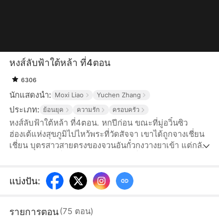
หงส์ลับฟ้าใต้หล้า ที่4ตอน
6306
นักแสดงนำ:
Moxi Liao
Yuchen Zhang
ประเภท:
ย้อนยุค
ความรัก
ครอบครัว
หงส์ลับฟ้าใต้หล้า ที่4ตอน. หกปีก่อน ขณะที่มู่อวิ๋นซิว
ฮ่องเต้แห่งสุขภูมิไปไหว้พระที่วัดสัจจา เขาได้ถูกจางเชี่ยน
เชี่ยน บุตรสาวสายตรงของจวนอันกั๋วกงวางยาเข้า แต่กลับ
ทำให้ซ่งหวันหวั่นชาวบ้านผู้แสวงบุญที่เดินทางมาไหว้พระ
พลอยถูกพิษยาแฝดไปด้วย และได้ร่วมหลับนอนกับมู่อวิ๋น
ซิว มู่อวิ๋นซิวนึกว่านั่นเป็นเพียงความฝัน แต่แล้ววันหนึ่งก็มี
แบ่งปัน
:
เด็กน้อยผู้หนึ่งปรากฏตัวขึ้นต่อหน้าเขา ปานประจำตัว
ราชวงศ์ที่เป็นเอกลักษณ์บนตัวเด็กน้อย ทำให้มู่อวิ๋นซิว
รายการตอน
(
75
ตอน
)
แน่ใจแล้วว่าเหตุการณ์ที่เกิดขึ้นเมื่อหกปีก่อนคือเรื่องจริง...