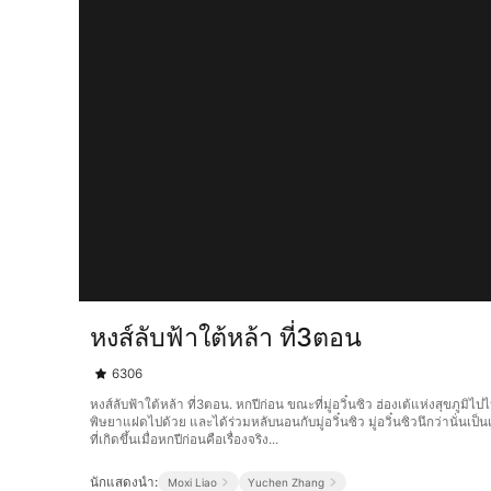
หงส์ลับฟ้าใต้หล้า ที่3ตอน
6306
หงส์ลับฟ้าใต้หล้า ที่3ตอน. หกปีก่อน ขณะที่มู่อวิ๋นซิว ฮ่องเต้แห่งสุขภ
พิษยาแฝดไปด้วย และได้ร่วมหลับนอนกับมู่อวิ๋นซิว มู่อวิ๋นซิวนึกว่านั่นเป
ที่เกิดขึ้นเมื่อหกปีก่อนคือเรื่องจริง...
นักแสดงนำ:
Moxi Liao
Yuchen Zhang