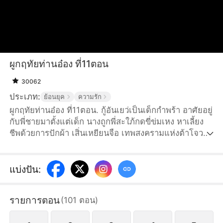
ผูกฤทัยท่านอ๋อง ที่11ตอน
30062
ประเภท:
ย้อนยุค
ความรัก
ผูกฤทัยท่านอ๋อง ที่11ตอน. กู้อันเยว่เป็นเด็กกำพร้า อาศัยอยู่
กับพี่ชายมาตั้งแต่เด็ก นางถูกพี่สะใภ้กดขี่ข่มเหง หาเลี้ยง
ชีพด้วยการปักผ้า เสิ่นเหยียนจือ เทพสงครามแห่งต้าโจว
ไม่สนใจสตรีใด ถูกพระชายาเฒ่ากับและอนุชาสายเลือด
รองวางยา กู้อันเยว่เข้าผิดห้องเสิ่นเหยียนจือโดยบังเอิญ กู้
อันเยว่ที่ถูกย่ำยีกลับบ้านไปด้วยความคับแค้น ปฏิเสธสิ่ง
แบ่งปัน
:
ชดเชยจากจวนอ๋อง ไม่กี่เดือนต่อมา ท้องของนางเริ่มโต พี่
สะใภ้จิตใจอำมหิตไม่อยากให้นางเป็นตัวถ่วง หลังบังคับให้
รายการตอน
(
101
ตอน
)
นางแต่งงานกับชายเฒ่าวัยหกสิบปีไม่สำเร็จ ก็คิดจะจับนาง
ขังกรงถ่วงน้ำ...