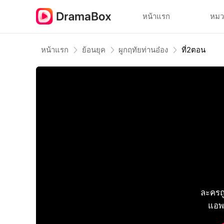
หน้าแรก
หมว
หน้าแรก
ย้อนยุค
ผูกฤทัยท่านอ๋อง
ที่2ตอน
ละครถ
แอพเ