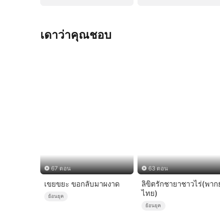
เดาว่าคุณชอบ
67 ตอน
63 ตอน
เขยขยะ ขอกลับมาผงาด
ลิขิตรักชายาชาวไร่(พากย
ไทย)
ย้อนยุค
ย้อนยุค