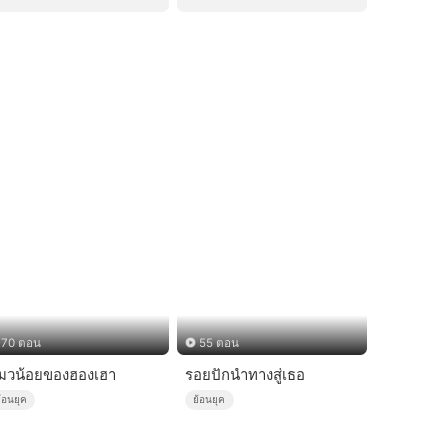
70 ตอน
55 ตอน
มวน้อยของฮองเฮา
รอยปักนำทางสู่เธอ
้อนยุค
ย้อนยุค