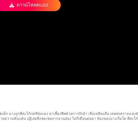
ดาวน์โหลดแอป
าตั้งแต่เด็ก นางถูกพี่สะใภ้กดขี่ข่มเหง หาเลี้ยงชีพด้วยการปักผ้า เสิ่นเหยียนจือ เทพสงค
บบ้านไปด้วยความคับแค้น ปฏิเสธสิ่งชดเชยจากจวนอ๋อง ไม่กี่เดือนต่อมา ท้องของนางเริ่มโต พี