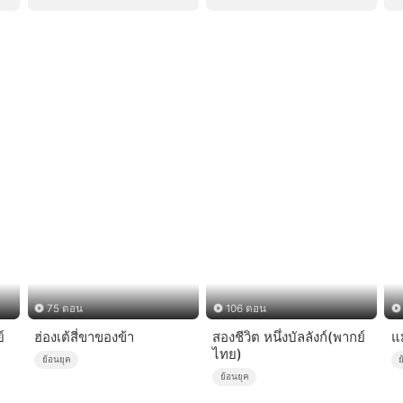
75 ตอน
106 ตอน
์
ฮ่องเต้สี่ขาของข้า
สองชีวิต หนึ่งบัลลังก์(พากย์
แ
ไทย)
ย้อนยุค
ย
ย้อนยุค