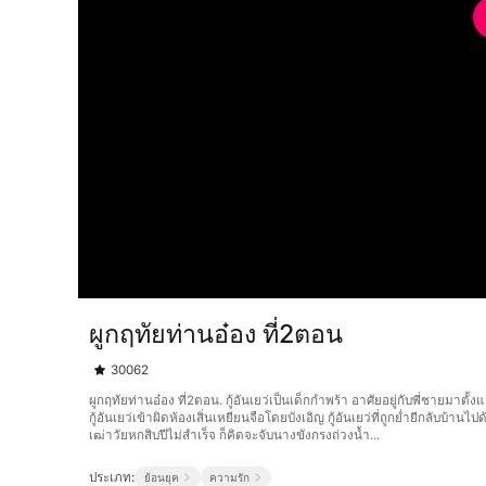
ผูกฤทัยท่านอ๋อง ที่2ตอน
30062
ผูกฤทัยท่านอ๋อง ที่2ตอน. กู้อันเยว่เป็นเด็กกำพร้า อาศัยอยู่กับพี่ชายม
กู้อันเยว่เข้าผิดห้องเสิ่นเหยียนจือโดยบังเอิญ กู้อันเยว่ที่ถูกย่ำยีกลั
เฒ่าวัยหกสิบปีไม่สำเร็จ ก็คิดจะจับนางขังกรงถ่วงน้ำ...
ประเภท:
ย้อนยุค
ความรัก