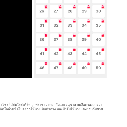
26
27
28
29
30
31
32
33
34
35
36
37
38
39
40
41
42
43
44
45
46
47
48
49
50
รามแห่งต้าโจว ไม่สนใจสตรีใด ถูกพระชายาเฒ่ากับและอนุชาสายเลือดรองวางยา
่สะใภ้จิตใจอำมหิตไม่อยากให้นางเป็นตัวถ่วง หลังบังคับให้นางแต่งงานกับชาย