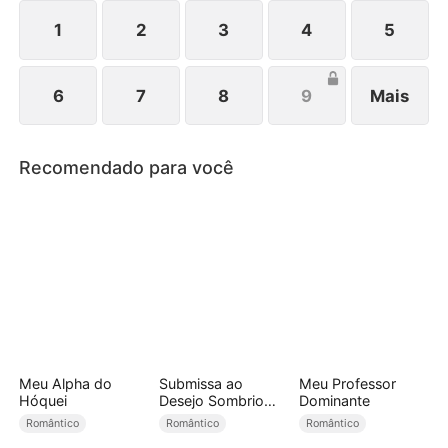
crônico. Com as provas divulgadas, Miguel e
Vanessa foram presos. Jéssica recupera tudo e
1
2
3
4
5
recomeça sua vida.
6
7
8
9
Mais
Recomendado para você
Meu Alpha do
Submissa ao
Meu Professor
Hóquei
Desejo Sombrio
Dominante
(Dublado)
Romântico
Romântico
Romântico