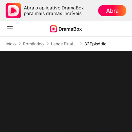
Abra o aplicativo DramaBox
Abra
para mais dramas incríveis
Início
Romântico
Lance Final: O Preço de Uma Traição
32Episódio