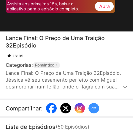
Assista aos primeiros 15s, baixe o
Abra
aplicativo para o episódio completo.
Lance Final: O Preço de Uma Traição
32Episódio
16105
Categorias:
Romântico
Lance Final: O Preço de Uma Traição 32Episódio.
Jéssica vê seu casamento perfeito com Miguel
desmoronar num leilão, onde o flagra com sua
bolsista, Vanessa, usando suas finanças e uma
valiosa relíquia de família. Jéssica finge doença e
cede a empresa. Ele anuncia sua "morte", mas
Compartilhar
:
surpreendido por um testamento que doa tudo ao
país. Ao incitar violência, Miguel é publicamente
Lista de Episódios
(
50
Episódios
)
exposto por Jéssica como seu envenenador