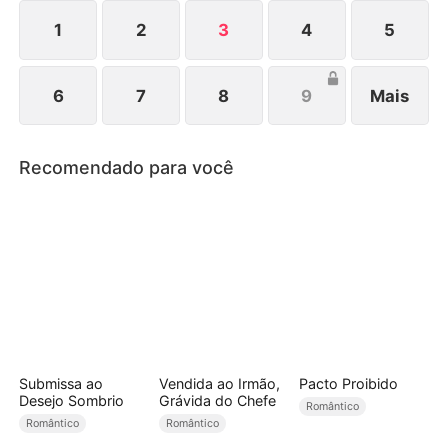
crônico. Com as provas divulgadas, Miguel e
Vanessa foram presos. Jéssica recupera tudo e
1
2
3
4
5
recomeça sua vida.
6
7
8
9
Mais
Recomendado para você
Submissa ao
Vendida ao Irmão,
Pacto Proibido
Desejo Sombrio
Grávida do Chefe
Romântico
Romântico
Romântico