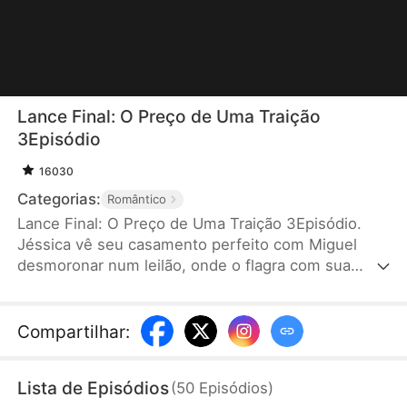
Lance Final: O Preço de Uma Traição
3Episódio
16030
Categorias:
Romântico
Lance Final: O Preço de Uma Traição 3Episódio.
Jéssica vê seu casamento perfeito com Miguel
desmoronar num leilão, onde o flagra com sua
bolsista, Vanessa, usando suas finanças e uma
valiosa relíquia de família. Jéssica finge doença e
cede a empresa. Ele anuncia sua "morte", mas
Compartilhar
:
surpreendido por um testamento que doa tudo ao
país. Ao incitar violência, Miguel é publicamente
Lista de Episódios
(
50
Episódios
)
exposto por Jéssica como seu envenenador