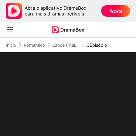
Abra o aplicativo DramaBox
Abra
para mais dramas incríveis
Início
Romântico
Lance Final: O Preço de Uma Traição
3Episódio