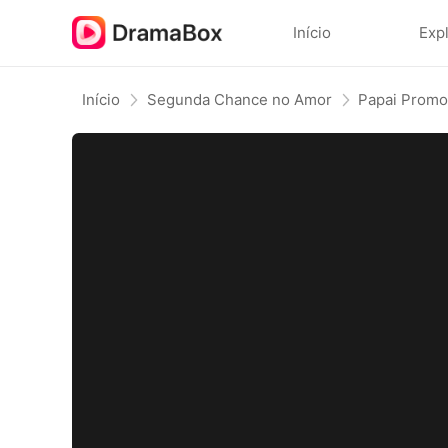
Início
Exp
Início
Segunda Chance no Amor
Papai Promo