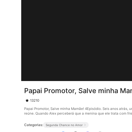
Papai Promotor, Salve minha Ma
13210
Papai Promotor, Salve minha Mamãe! 4Episódio. Seis anos atrás, um i
reúne. Quando Alex perceberá que a menina que ele trata com friez
Categorias:
Segunda Chance no Amor