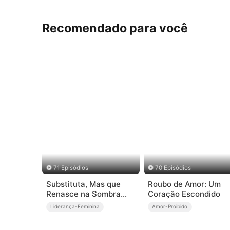
Recomendado para você
71 Episódios
70 Episódios
Substituta, Mas que
Roubo de Amor: Um
Renasce na Sombra
Coração Escondido
(Dublado)
Liderança-Feminina
Amor-Proibido