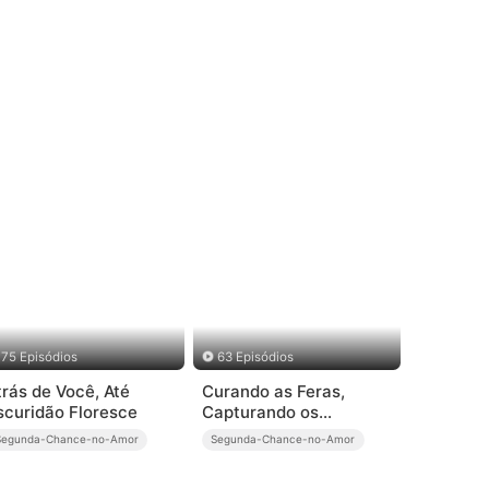
75 Episódios
63 Episódios
trás de Você, Até
Curando as Feras,
scuridão Floresce
Capturando os
Corações
Segunda-Chance-no-Amor
Segunda-Chance-no-Amor