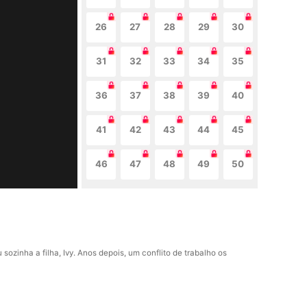
26
27
28
29
30
31
32
33
34
35
36
37
38
39
40
41
42
43
44
45
46
47
48
49
50
 sozinha a filha, Ivy. Anos depois, um conflito de trabalho os