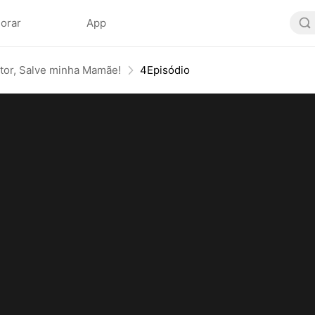
lorar
App
tor, Salve minha Mamãe!
4Episódio