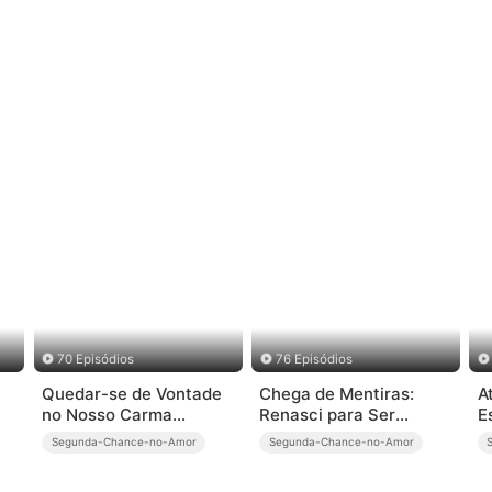
70 Episódios
76 Episódios
Quedar-se de Vontade
Chega de Mentiras:
A
no Nosso Carma
Renasci para Ser
E
(Dublado)
Amada
Segunda-Chance-no-Amor
Segunda-Chance-no-Amor