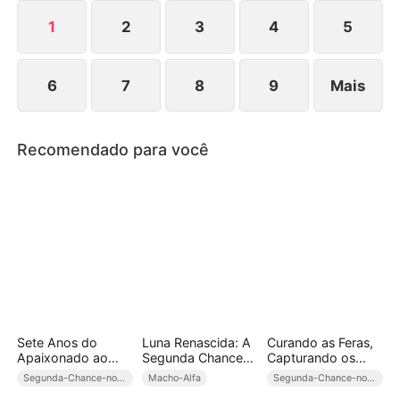
1
2
3
4
5
6
7
8
9
Mais
Recomendado para você
Sete Anos do
Luna Renascida: A
Curando as Feras,
Apaixonado ao
Segunda Chance
Capturando os
Abusado (Dublado)
do Alfa
Corações
Segunda-Chance-no-Amor
Macho-Alfa
Segunda-Chance-no-Amor
(Dublado)