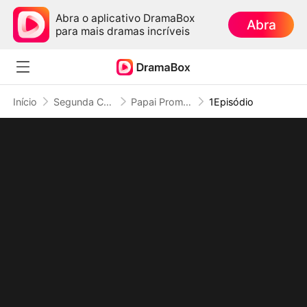
Abra o aplicativo DramaBox
Abra
para mais dramas incríveis
Início
Segunda Chance no Amor
Papai Promotor, Salve minha Mamãe!
1Episódio