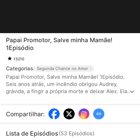
Papai Promotor, Salve minha Mamãe!
1Episódio
13210
Categorias:
Segunda Chance no Amor
Papai Promotor, Salve minha Mamãe! 1Episódio.
Seis anos atrás, um incêndio obrigou Audrey,
grávida, a fingir a própria morte e deixar Alex. Ela
criou sozinha a filha, Ivy. Anos depois, um conflito
de trabalho os reúne. Quando Alex perceberá que a
menina que ele trata com frieza é sua própria filha?
Compartilhar
:
Lista de Episódios
(
53
Episódios
)