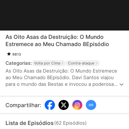
As Oito Asas da Destruição: O Mundo
Estremece ao Meu Chamado 8Episódio
9813
Categorias:
Volta por Cima
Contra-ataque
As Oito Asas da Destruição: O Mundo Estremece
ao Meu Chamado 8Episódio. Davi Santos viajou
para o mundo das Bestas e invocou a poderosa
Súcubo, mas ela se virou para um rico. No entanto,
ele possuía um sistema e fez um contrato com
uma Anja com Asas Quebradas. Todos riram dele,
Compartilhar
:
mas quando a Anja de Oito Asas desceu, o mundo
inteiro ficou em choque!
Lista de Episódios
(
62
Episódios
)