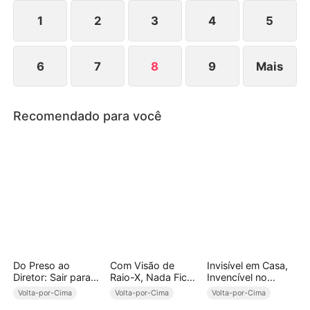
1
2
3
4
5
6
7
8
9
Mais
Recomendado para você
Do Preso ao
Com Visão de
Invisível em Casa,
Diretor: Sair para
Raio-X, Nada Fica
Invencível no
Governar o Mundo
Escondido
Mundo
Volta-por-Cima
Volta-por-Cima
Volta-por-Cima
(Dublado)
(Dublado)