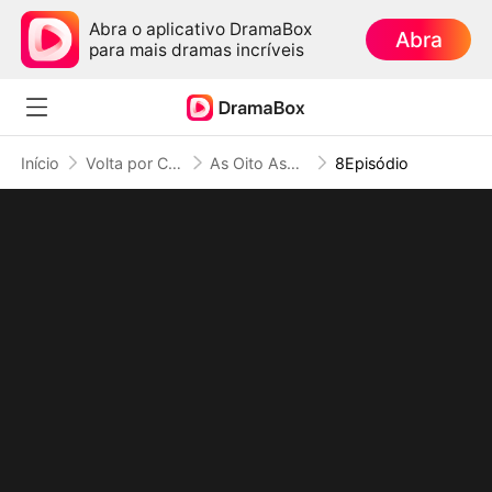
Abra o aplicativo DramaBox
Abra
para mais dramas incríveis
Início
Volta por Cima
As Oito Asas da Destruição: O Mundo Estremece ao Meu Chamado
8Episódio