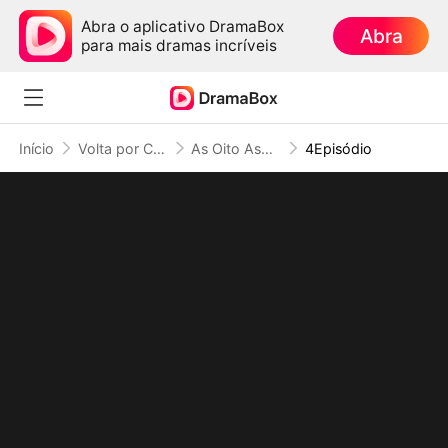
Abra o aplicativo DramaBox
Abra
para mais dramas incríveis
Início
Volta por Cima
As Oito Asas da Destruição: O Mundo Estremece ao Meu Chamado
4Episódio