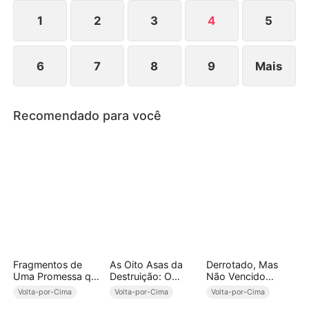
1
2
3
4
5
6
7
8
9
Mais
Recomendado para você
Fragmentos de
As Oito Asas da
Derrotado, Mas
Uma Promessa que
Destruição: O
Não Vencido
Nunca Cumprimos
Mundo Estremece
(Dublado)
Volta-por-Cima
Volta-por-Cima
Volta-por-Cima
ao Meu Chamado