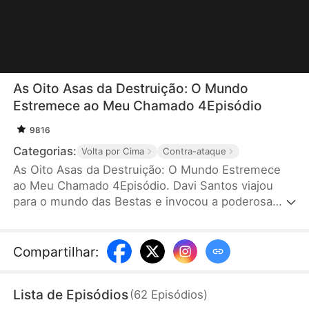
As Oito Asas da Destruição: O Mundo
Estremece ao Meu Chamado 4Episódio
9816
Categorias:
Volta por Cima
Contra-ataque
As Oito Asas da Destruição: O Mundo Estremece
ao Meu Chamado 4Episódio. Davi Santos viajou
para o mundo das Bestas e invocou a poderosa
Súcubo, mas ela se virou para um rico. No entanto,
ele possuía um sistema e fez um contrato com
uma Anja com Asas Quebradas. Todos riram dele,
Compartilhar
:
mas quando a Anja de Oito Asas desceu, o mundo
inteiro ficou em choque!
Lista de Episódios
(
62
Episódios
)