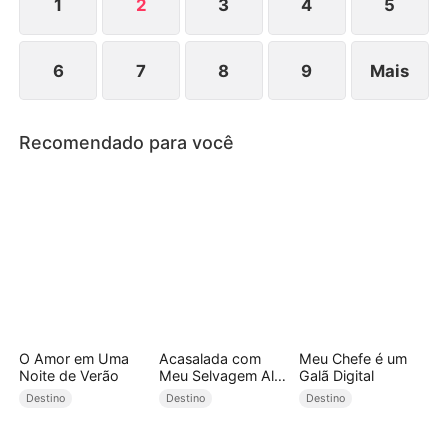
1
2
3
4
5
6
7
8
9
Mais
Recomendado para você
O Amor em Uma
Acasalada com
Meu Chefe é um
Noite de Verão
Meu Selvagem Alfa
Galã Digital
(Dublado)
Destino
Destino
Destino