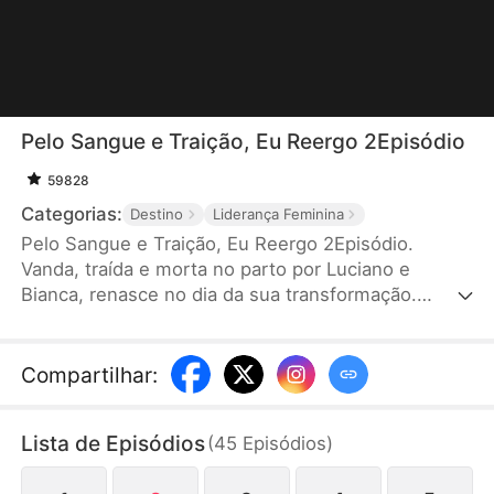
Pelo Sangue e Traição, Eu Reergo 2Episódio
59828
Categorias:
Destino
Liderança Feminina
Pelo Sangue e Traição, Eu Reergo 2Episódio.
Vanda, traída e morta no parto por Luciano e
Bianca, renasce no dia da sua transformação.
Desta vez, desperta a ténica Purificação de Sangue
e descobre que Luciano também volta no tempo.
Para não cair nas armadilhas de novo, ela escolhe o
Compartilhar
:
Rei das Feras como marido e se torna sua rainha.
Lista de Episódios
(
45
Episódios
)