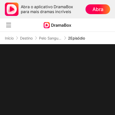
Abra o aplicativo DramaBox
Abra
para mais dramas incríveis
Início
Destino
Pelo Sangue e Traição, Eu Reergo
2Episódio