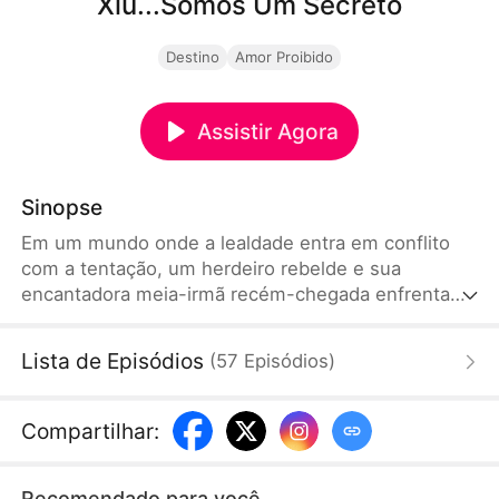
Xiu...Somos Um Secreto
Destino
Amor Proibido
Assistir Agora
Sinopse
Em um mundo onde a lealdade entra em conflito
com a tentação, um herdeiro rebelde e sua
encantadora meia-irmã recém-chegada enfrentam
perigosas disputas pelo poder, traições familiares e
um romance proibido — arriscando tudo para
Lista de Episódios
(
57
Episódios
)
proteger seus segredos um ao outro.
Compartilhar
:
Recomendado para você