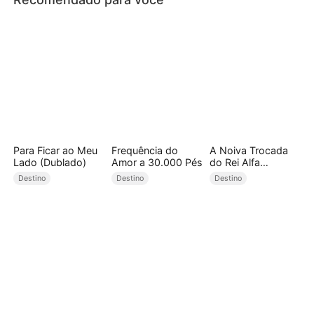
Para Ficar ao Meu
Frequência do
A Noiva Trocada
Lado (Dublado)
Amor a 30.000 Pés
do Rei Alfa
(Dublado)
Destino
Destino
Destino