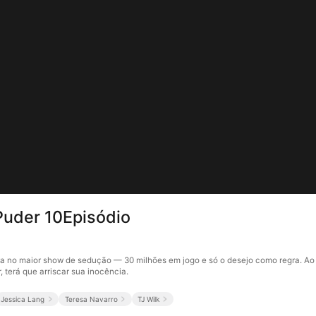
Puder 10Episódio
ra no maior show de sedução — 30 milhões em jogo e só o desejo como regra. Ao
 terá que arriscar sua inocência.
Jessica Lang
Teresa Navarro
TJ Wilk