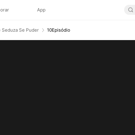
lorar
App
e Seduza Se Puder
10Episódio