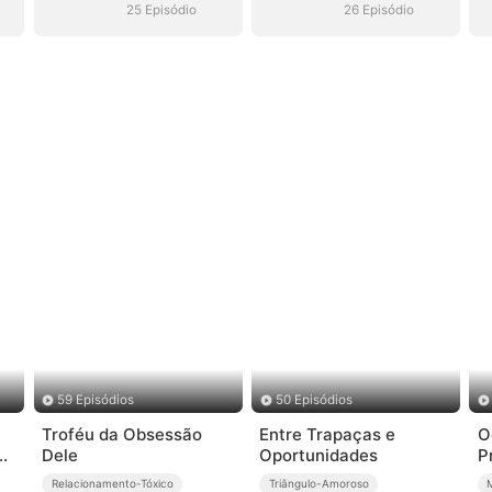
25 Episódio
26 Episódio
59 Episódios
50 Episódios
a
Troféu da Obsessão
Entre Trapaças e
O
do
Dele
Oportunidades
P
Relacionamento-Tóxico
Triângulo-Amoroso