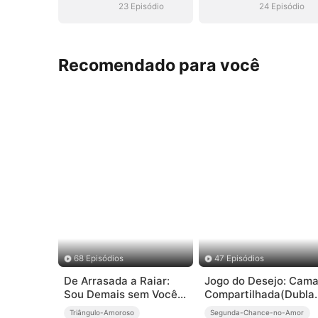
23 Episódio
24 Episódio
Recomendado para você
68 Episódios
47 Episódios
De Arrasada a Raiar:
Jogo do Desejo: Cam
Sou Demais sem Vocês
Compartilhada(Dubla
(Dublado)
)
Triângulo-Amoroso
Segunda-Chance-no-Amor