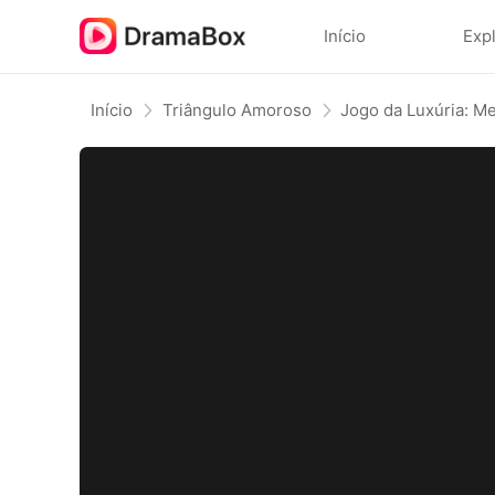
Início
Exp
Início
Triângulo Amoroso
Jogo da Luxúria: M