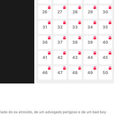
26
27
28
29
30
31
32
33
34
35
36
37
38
39
40
41
42
43
44
45
46
47
48
49
50
 lado do ex atrevido, de um advogado perigoso e de um bad boy