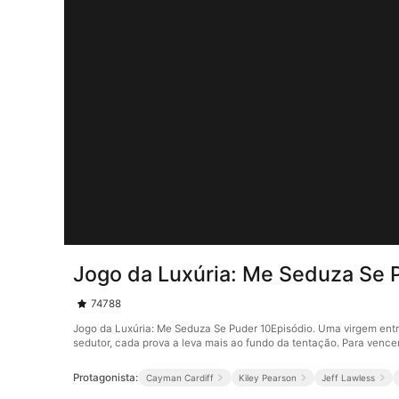
Jogo da Luxúria: Me Seduza Se 
74788
Jogo da Luxúria: Me Seduza Se Puder 10Episódio. Uma virgem ent
sedutor, cada prova a leva mais ao fundo da tentação. Para vencer,
Protagonista:
Cayman Cardiff
Kiley Pearson
Jeff Lawless