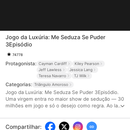
Jogo da Luxúria: Me Seduza Se Puder
3Episódio
74778
Protagonista:
Cayman Cardiff
Kiley Pearson
Jeff Lawless
Jessica Lang
Teresa Navarro
TJ Wilk
Categorias:
Triângulo Amoroso
Jogo da Luxúria: Me Seduza Se Puder 3Episódio.
Uma virgem entra no maior show de sedução — 30
milhões em jogo e só o desejo como regra. Ao lado
do ex atrevido, de um advogado perigoso e de um
bad boy sedutor, cada prova a leva mais ao fundo
da tentação. Para vencer, terá que arriscar sua
Compartilhar
: