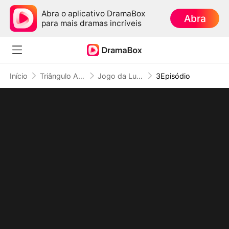
Abra o aplicativo DramaBox
Abra
para mais dramas incríveis
Início
Triângulo Amoroso
Jogo da Luxúria: Me Seduza Se Puder
3Episódio