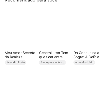
Meu Amor Secreto
General! Isso Tem
Da Concubina à
da Realeza
que ficar entre
Sogra: A Delícia
Nós...
Suprema ao
Amor-Proibido
Amor-por-contrato
Amor-Proibido
Triunfar