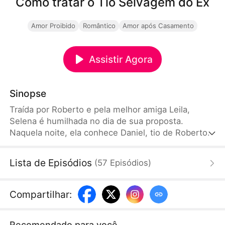
Como tratar o Tio Selvagem do Ex
Amor Proibido
Romântico
Amor após Casamento
Assistir Agora
Sinopse
Traída por Roberto e pela melhor amiga Leila,
Selena é humilhada no dia de sua proposta.
Naquela noite, ela conhece Daniel, tio de Roberto e
poderoso solteiro de Nova York, e uma noite juntos
leva ao casamento. Ela se reergue, recupera a
Lista de Episódios
(
57
Episódios
)
carreira e encontra o amor verdadeiro.
Compartilhar
:
Recomendado para você