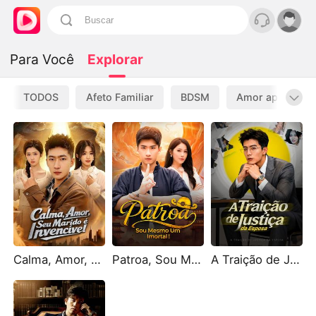
Para Você
Explorar
TODOS
Afeto Familiar
BDSM
Amor após Divó
Calma, Amor, Seu Marido é Invencível
Patroa, Sou Mesmo Um Imortal!
A Traição de Justiça da Esposa