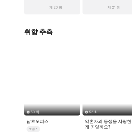
제 20 회
제 21 회
취향 추측
50 회
52 회
남초오피스
약혼자의 동생을 사랑한
게 죄일까요?
로맨스