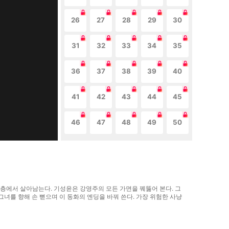
26
27
28
29
30
31
32
33
34
35
36
37
38
39
40
41
42
43
44
45
46
47
48
49
50
층에서 살아남는다. 기성윤은 강영주의 모든 가면을 꿰뚫어 본다. 그
녀를 향해 손 뻗으며 이 동화의 엔딩을 바꿔 쓴다. 가장 위험한 사냥