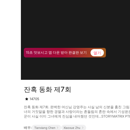
열기
15초 맛보시고 앱 다운 받아 완결판 보기
잔혹 동화 제7회
14705
잔혹 동화 제7회. 완벽한 여신님 강영주는 사실 남의 신분을 훔친 
녀의 거짓말을 향한 경멸과 사랑이라는 흔들림의 혼란 속에서 기성윤은 
꾼이 사실 이미 그녀에게 진심을 내어줬던 것인데...STORYMATRIX PTE
배우:
Tianxiang Chen
Xiaoxue Zhu