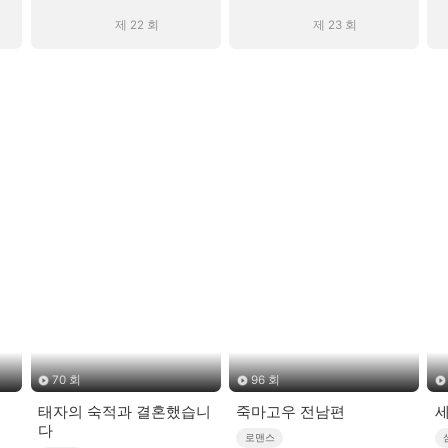
제 22 회
제 23 회
70 회
96 회
태자의 숙적과 결혼했습니
죽마고우 전남편
세
다
로맨스