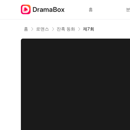
홈
홈
로맨스
잔혹 동화
제7회