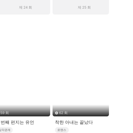
제 24 회
제 25 회
59 회
62 회
번째 편지는 유언
착한 아내는 끝났다
삼각관계
로맨스