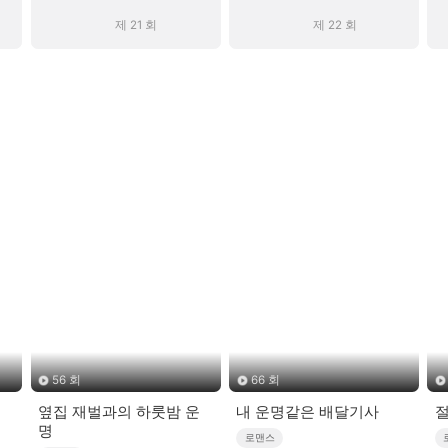
제 21 회
제 22 회
56 회
66 회
옆집 재벌과의 하룻밤 운
내 운명같은 배달기사
절
명
로맨스