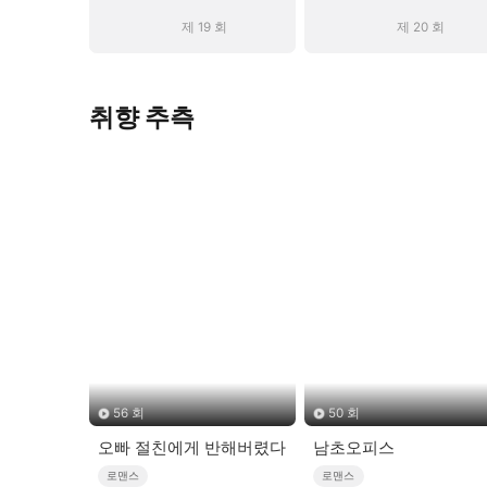
제 19 회
제 20 회
취향 추측
56 회
50 회
오빠 절친에게 반해버렸다
남초오피스
로맨스
로맨스