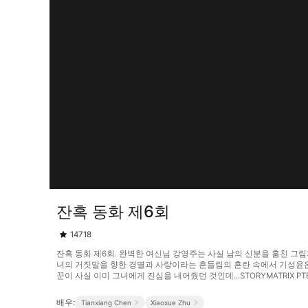
잔혹 동화 제6회
14718
잔혹 동화 제6회. 완벽한 여신님 강영주는 사실 남의 신분을 훔친 
녀의 거짓말을 향한 경멸과 사랑이라는 흔들림의 혼란 속에서 기성윤은 
꾼이 사실 이미 그녀에게 진심을 내어줬던 것인데...STORYMATRIX PTE
배우:
Tianxiang Chen
Xiaoxue Zhu