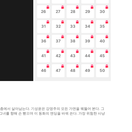
26
27
28
29
30
31
32
33
34
35
36
37
38
39
40
41
42
43
44
45
46
47
48
49
50
층에서 살아남는다. 기성윤은 강영주의 모든 가면을 꿰뚫어 본다. 그
녀를 향해 손 뻗으며 이 동화의 엔딩을 바꿔 쓴다. 가장 위험한 사냥