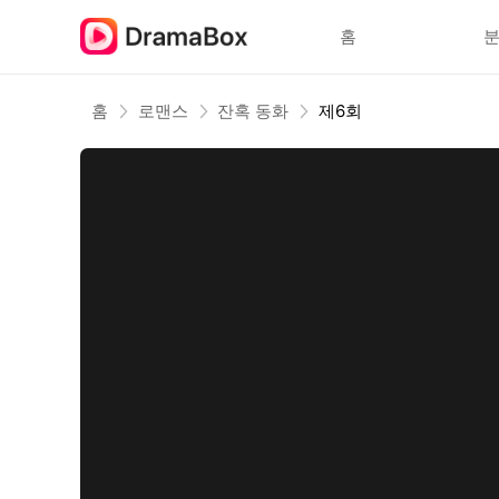
홈
홈
로맨스
잔혹 동화
제6회