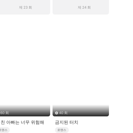
제 23 회
제 24 회
60 회
40 회
친 아빠는 너무 위험해
금지된 터치
로맨스
로맨스