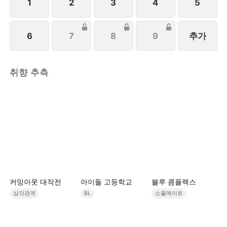
1
2
3
4
5
6
7
8
9
추가
취향 추측
커밍아웃 대작전
아이돌 고등학교
블루 콤플렉스
삼각관계
BL
소울메이트