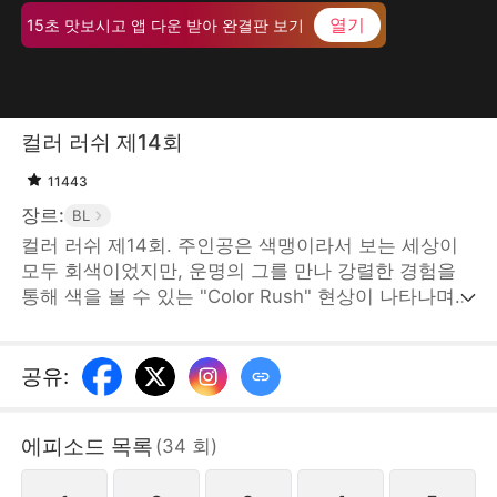
열기
15초 맛보시고 앱 다운 받아 완결판 보기
컬러 러쉬 제14회
11443
장르:
BL
컬러 러쉬 제14회. 주인공은 색맹이라서 보는 세상이
모두 회색이었지만, 운명의 그를 만나 강렬한 경험을
통해 색을 볼 수 있는 "Color Rush" 현상이 나타나며
일련의 이야기가 펼쳐진다. [STORYMATRIX
PTE.LTD]
공유
:
에피소드 목록
(
34
회
)