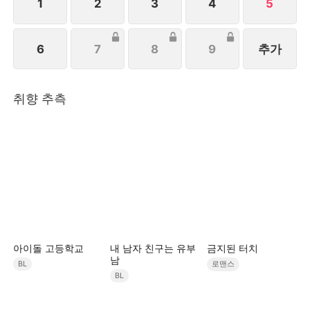
1
2
3
4
5
6
7
8
9
추가
취향 추측
아이돌 고등학교
내 남자 친구는 유부
금지된 터치
남
BL
로맨스
BL