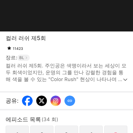
컬러 러쉬 제5회
11423
장르:
BL
컬러 러쉬 제5회. 주인공은 색맹이라서 보는 세상이 모
두 회색이었지만, 운명의 그를 만나 강렬한 경험을 통
해 색을 볼 수 있는 "Color Rush" 현상이 나타나며 일
련의 이야기가 펼쳐진다. [STORYMATRIX PTE.LTD]
공유
:
에피소드 목록
(
34
회
)