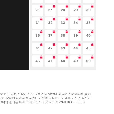
26
27
28
29
30
31
32
33
34
35
36
37
38
39
40
41
42
43
44
45
46
47
48
49
50
 살아온 그녀는 사랑이 변치 않을 거라 믿었다. 하지만 시어머니를 통해
제하. 상심한 나머지 윤지연은 이혼을 결심하고 미래를 다시 계획한다.
곁에는 이미 조태규가 서 있었다.STORYMATRIX PTE.LTD