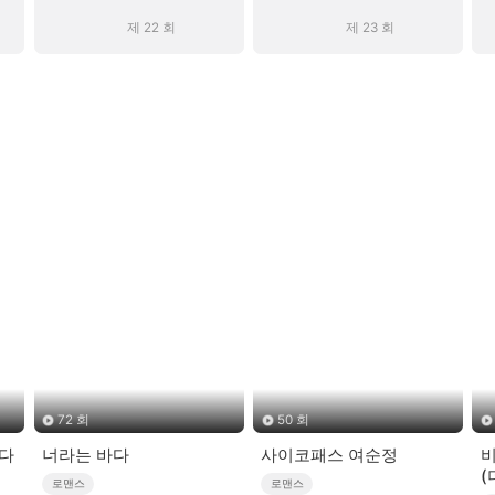
제 22 회
제 23 회
72 회
50 회
다
너라는 바다
사이코패스 여순정
(
로맨스
로맨스