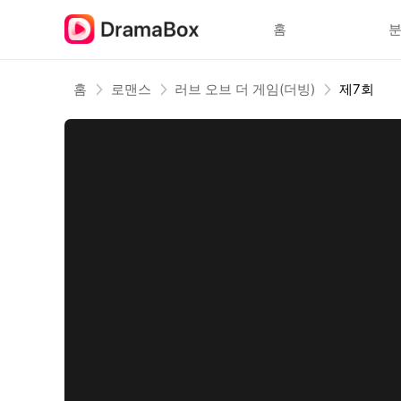
홈
홈
로맨스
러브 오브 더 게임(더빙)
제7회