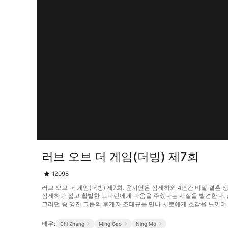
러브 오브 더 게임(더빙) 제7회
12098
러브 오브 더 게임(더빙) 제7회. 윤지연은 심제하와 4년간 비밀 결혼
심제하가 젊고 활발한 고나린에게 마음을 주었다는 사실을 발견한다. 
그러던 중 영진 그룹의 후계자 조태규를 만나 서로에게 호감을 느끼며 사
배우:
Chi Zhang
Ming Gao
Ning Mo