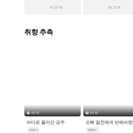
제 20 회
제 21 회
취향 추측
46 회
56 회
바다로 돌아간 공주
오빠 절친에게 반해버렸
로맨스
로맨스