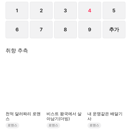
조태규를 만나 서로에게 호감을 느끼며 사랑이 싹트기
시작한다. 심제하가 윤지연이 자신을 포기했다는 사실
1
2
3
4
5
을 깨달았을 때, 그녀의 곁에는 이미 조태규가 서 있었
다.STORYMATRIX PTE.LTD
6
7
8
9
추가
취향 추측
천억 달러짜리 로맨
비스트 왕국에서 살
내 운명같은 배달기
스
아남기(더빙)
사
로맨스
로맨스
로맨스