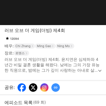
러브 오브 더 게임(더빙) 제4회
12094
배우:
Chi Zhang
Ming Gao
Ning Mo
장르:
로맨스
러브 오브 더 게임(더빙) 제4회. 윤지연은 심제하와 4
년간 비밀 결혼 생활을 해왔다. 낮에는 그의 가장 유능
한 직원으로, 밤에는 그가 깊이 사랑하는 아내로 살아
온 그녀는 사랑이 변치 않을 거라 믿었다. 하지만 시어
머니를 통해 심제하가 젊고 활발한 고나린에게 마음을
주었다는 사실을 발견한다. 출장 가서도 그녀를 위해
공유
:
스키장을 통째로 빌리고, 그녀를 회사 사무실까지 데려
온 심제하. 상심한 나머지 윤지연은 이혼을 결심하고
에피소드 목록
(
69
회
)
미래를 다시 계획한다. 그러던 중 영진 그룹의 후계자