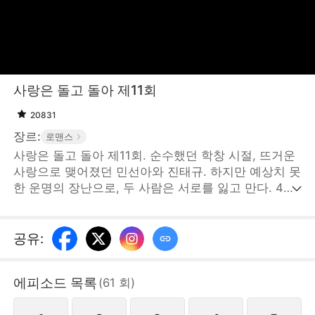
사랑은 돌고 돌아 제11회
20831
장르:
로맨스
사랑은 돌고 돌아 제11회. 순수했던 학창 시절, 뜨거운
사랑으로 맺어졌던 민선아와 진태규. 하지만 예상치 못
한 운명의 장난으로, 두 사람은 서로를 잃고 만다. 4년
의 세월이 흐른 후, 민선아는 진태규의 가장 소중한 친
구 이제하의 연인이 되어 있었다. 갑자기 돌아온 진태
규로 인해 세 사람은 숨 막히는 삼각관계 속으로 빠져
공유
:
들게 된다. 아버지를 구하기 위해 권력과 맞서 싸우는
민선아의 필사적인 선택이었다. 아직 그녀를 깊이 사랑
에피소드 목록
(
61
회
)
하고 있는 진태규는 자신의 모든 것을 걸고 그녀를 돕
는다. 결국 민선아, 진태규, 이제하 모두 각자의 아픔을