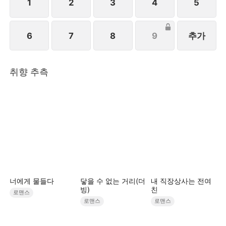
겪으며 진정한 자신으로 성장해 간다.
1
2
3
4
5
[STORYMATRIX PTE.LTD]
6
7
8
9
추가
취향 추측
너에게 물들다
닿을 수 없는 거리(더
내 직장상사는 전여
빙)
친
로맨스
로맨스
로맨스