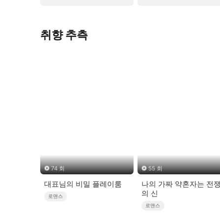
취향 추측
74 회
55 회
대표님의 비밀 플레이룸
나의 가짜 약혼자는 전
의 신
로맨스
로맨스