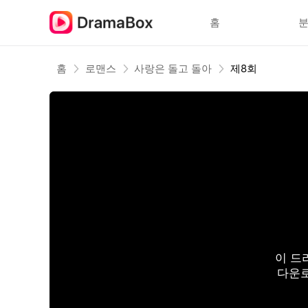
홈
홈
로맨스
사랑은 돌고 돌아
제8회
이 드
다운로