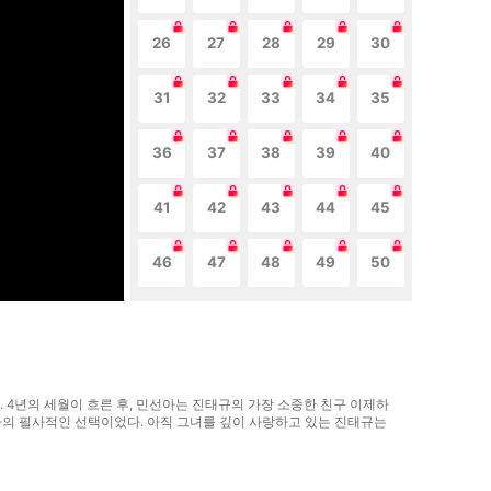
26
27
28
29
30
31
32
33
34
35
36
37
38
39
40
41
42
43
44
45
46
47
48
49
50
. 4년의 세월이 흐른 후, 민선아는 진태규의 가장 소중한 친구 이제하
아의 필사적인 선택이었다. 아직 그녀를 깊이 사랑하고 있는 진태규는