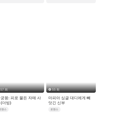
57 회
55 회
궁몽: 피로 물든 자매 사
마피아 싱글 대디에게 빼
(더빙)
앗긴 신부
로맨스
로맨스