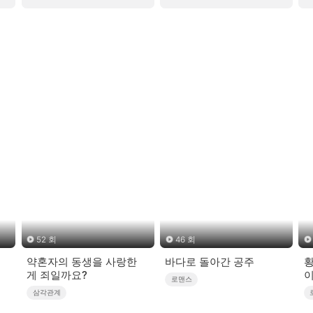
52 회
46 회
쟁
약혼자의 동생을 사랑한
바다로 돌아간 공주
황
게 죄일까요?
이
로맨스
삼각관계