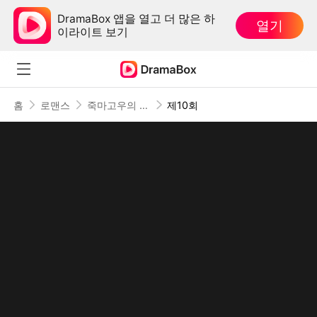
DramaBox 앱을 열고 더 많은 하
열기
이라이트 보기
홈
로맨스
죽마고우의 배신(더빙)
제10회