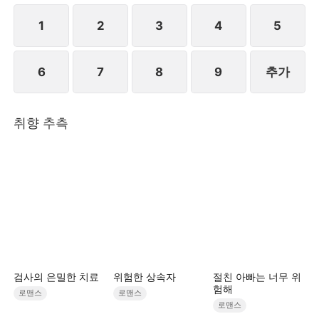
나기로 결정한다. 추선영이 떠나자 서씨 가문 형제는
진실을 알게 되었지만 이미 때는 늦어 버렸다. 추선영
1
2
3
4
5
은 결국 자아를 찾게 되었고 유진우와 함께 새로운 인
생을 시작하게 된다. [STORYMATRIX PTE.LTD]
6
7
8
9
추가
취향 추측
검사의 은밀한 치료
위험한 상속자
절친 아빠는 너무 위
험해
로맨스
로맨스
로맨스