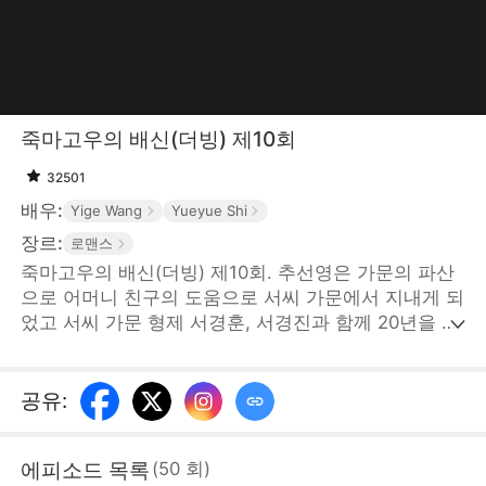
죽마고우의 배신(더빙) 제10회
32501
배우:
Yige Wang
Yueyue Shi
장르:
로맨스
죽마고우의 배신(더빙) 제10회. 추선영은 가문의 파산
으로 어머니 친구의 도움으로 서씨 가문에서 지내게 되
었고 서씨 가문 형제 서경훈, 서경진과 함께 20년을 보
냈다. 형제 둘은 그녀를 몹시 아꼈지만 가정부의 딸인
조영지가 나타난 뒤로 모두 변하게 된다. 추선영은 조
영지의 모함으로 괴롭힘을 당하게 되었고 서씨 가문 형
공유
:
제와도 점점 멀어지게 된다. 과거의 첫사랑은 빛을 잃
은 달이 되었고 이에 상처를 받은 추선영은 결국 유씨
에피소드 목록
(
50
회
)
가문 도련님과 결혼하기를 마음먹으며 서씨 가문을 떠