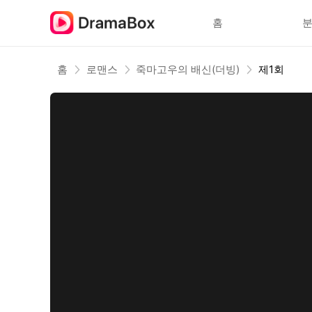
홈
홈
로맨스
죽마고우의 배신(더빙)
제1회