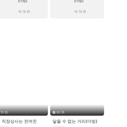
(더빙)
(더빙)
제 18 회
제 19 회
10 회
60 회
 직장상사는 전여친
닿을 수 없는 거리(더빙)