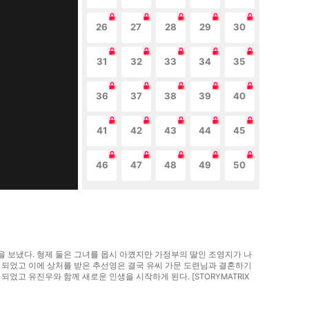
26
27
28
29
30
31
32
33
34
35
36
37
38
39
40
41
42
43
44
45
46
47
48
49
50
을 보냈다. 형제 둘은 그녀를 몹시 아꼈지만 가정부의 딸인 조영지가 나
이 되었고 이에 상처를 받은 추선영은 결국 유씨 가문 도련님과 결혼하기
었고 유진우와 함께 새로운 인생을 시작하게 된다. [STORYMATRIX