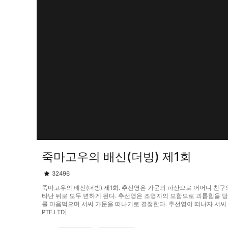
죽마고우의 배신(더빙) 제1회
32496
죽마고우의 배신(더빙) 제1회. 추선영은 가문의 파산으로 어머니 친구
타난 뒤로 모두 변하게 된다. 추선영은 조영지의 모함으로 괴롭힘을 당
를 마음먹으며 서씨 가문을 떠나기로 결정한다. 추선영이 떠나자 서씨 가
PTE.LTD]