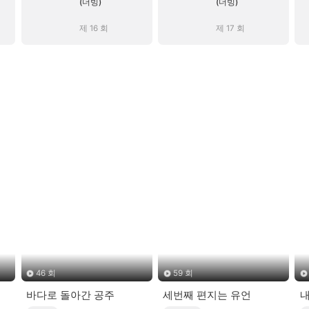
(더빙)
(더빙)
제 16 회
제 17 회
46 회
59 회
바다로 돌아간 공주
세번째 편지는 유언
내