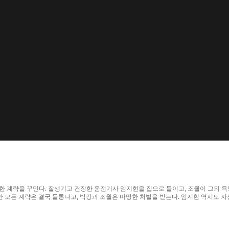
밀한 계략을 꾸민다. 잘생기고 건장한 운전기사 임지현을 집으로 들이고, 조월이 그의 
 모든 계략은 결국 들통나고, 박강과 조월은 마땅한 처벌을 받는다. 임지현 역시도 