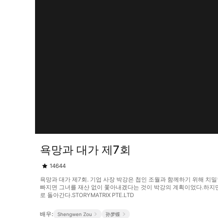
욕망과 대가 제7회
14644
욕망과 대가 제7회. 기업 사장 박강은 첩인 조월과 함께하기 위해 치
빠지면 그녀를 재산 없이 쫓아내겠다는 것이 박강의 계획이었다.하지만
로 돌아간다.STORYMATRIX PTE.LTD
배우:
Shengwen Zou
孙梦蝶