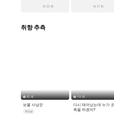
제 20 회
제 21 회
취향 추측
92 회
115 회
보물 사냥꾼
다시 태어났는데 누가 
폭을 하겠어?
차도남