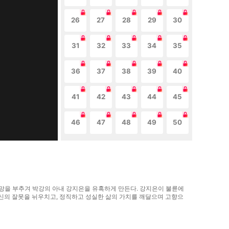
26
27
28
29
30
31
32
33
34
35
36
37
38
39
40
41
42
43
44
45
46
47
48
49
50
욕망을 부추겨 박강의 아내 강지은을 유혹하게 만든다. 강지은이 불륜에
자신의 잘못을 뉘우치고, 정직하고 성실한 삶의 가치를 깨달으며 고향으