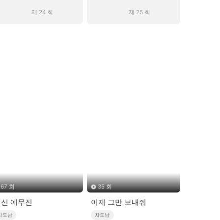
제 24 회
제 25 회
67 회
35 회
신 예무진
이제 그만 보내줘
차도남
차도남