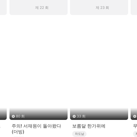
제 22 회
제 23 회
80 회
33 회
조
주의! 서재원이 돌아왔다
보름달 한가위에
무
(더빙)
차도남