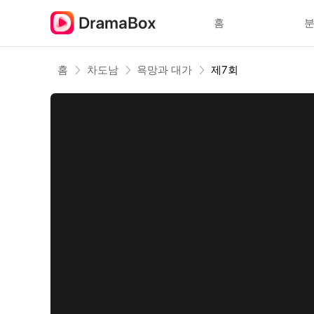
홈
홈
차도남
욕망과 대가
제7회