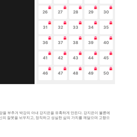
26
27
28
29
30
31
32
33
34
35
36
37
38
39
40
41
42
43
44
45
46
47
48
49
50
욕망을 부추겨 박강의 아내 강지은을 유혹하게 만든다. 강지은이 불륜에
자신의 잘못을 뉘우치고, 정직하고 성실한 삶의 가치를 깨달으며 고향으