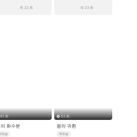
제 22 회
제 23 회
81 회
53 회
의 화수분
왕의 귀환
차도남
차도남