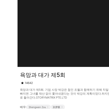
욕망과 대가 제5회
14642
욕망과 대가 제5회. 기업 사장 박강은 첩인 조월과 함께하기 위해 치
빠지면 그녀를 재산 없이 쫓아내겠다는 것이 박강의 계획이었다.하지만
로 돌아간다.STORYMATRIX PTE.LTD
배우:
Shengwen Zou
孙梦蝶