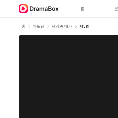
홈
홈
차도남
욕망과 대가
제5회