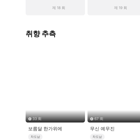
제 18 회
제 19 회
취향 추측
33 회
67 회
보름달 한가위에
무신 예무진
차도남
차도남