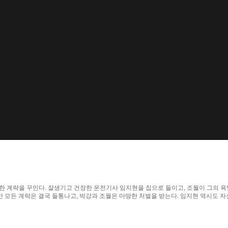
밀한 계략을 꾸민다. 잘생기고 건장한 운전기사 임지현을 집으로 들이고, 조월이 그의 
 모든 계략은 결국 들통나고, 박강과 조월은 마땅한 처벌을 받는다. 임지현 역시도 