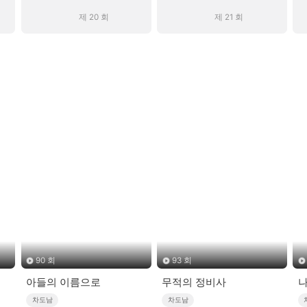
제 20 회
제 21 회
90 회
93 회
아들의 이름으로
무적의 정비사
나
차도남
차도남