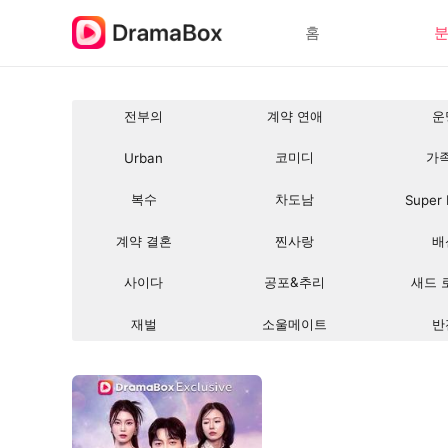
홈
전부의
계약 연애
운
코미디
가
Urban
복수
차도남
Super
계약 결혼
찐사랑
배
사이다
공포&추리
새드 
재벌
소울메이트
반