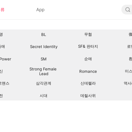
분류
App
명
무협
BL
족애
SF& 판타지
로
Secret Identity
순애
 Power
SM
Strong Female 
신
미
Romance
Lead
로맨스
삼각관계
신데렐라
역사
전
시대
데릴사위