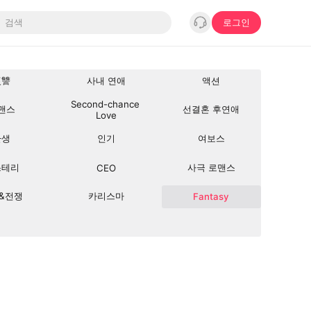
로그인
復讐
사내 연애
액션
Second-chance 
맨스
선결혼 후연애
Love
환생
인기
여보스
스테리
사극 로맨스
CEO
&전쟁
카리스마
Fantasy