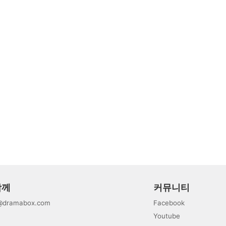
함께
커뮤니티
@dramabox.com
Facebook
Youtube